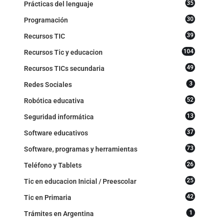
35
Prácticas del lenguaje
30
Programación
39
Recursos TIC
104
Recursos Tic y educacion
49
Recursos TICs secundaria
3
Redes Sociales
52
Robótica educativa
13
Seguridad informática
37
Software educativos
73
Software, programas y herramientas
26
Teléfono y Tablets
25
Tic en educacion Inicial / Preescolar
42
Tic en Primaria
1
Trámites en Argentina