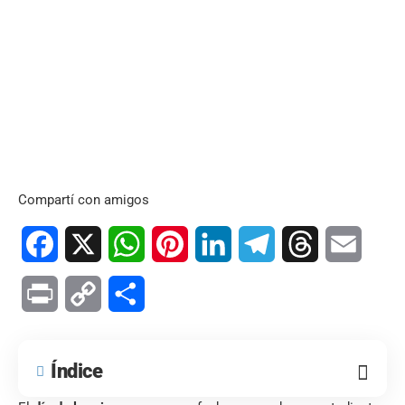
Compartí con amigos
Facebook
X
WhatsApp
Pinterest
LinkedIn
Telegram
Threads
Email
Print
Copy
Compartir
Link
Índice