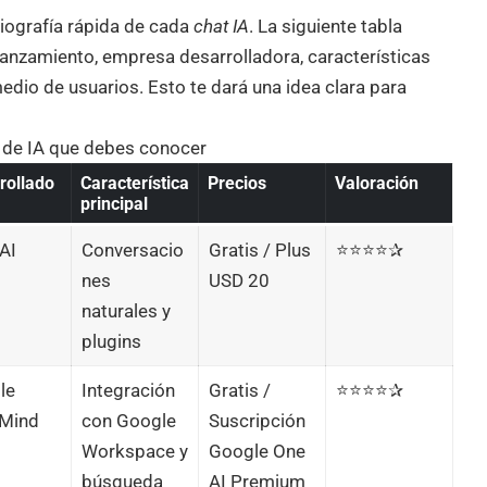
diografía rápida de cada
chat IA
. La siguiente tabla
anzamiento, empresa desarrolladora, características
medio de usuarios. Esto te dará una idea clara para
 de IA que debes conocer
rollado
Característica
Precios
Valoración
principal
AI
Conversacio
Gratis / Plus
⭐⭐⭐⭐✰
nes
USD 20
naturales y
plugins
le
Integración
Gratis /
⭐⭐⭐⭐✰
Mind
con Google
Suscripción
Workspace y
Google One
búsqueda
AI Premium