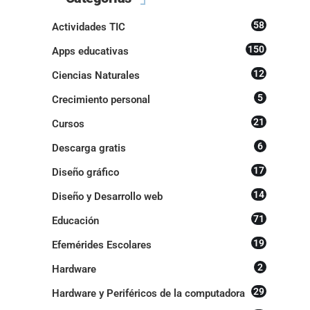
58
Actividades TIC
150
Apps educativas
12
Ciencias Naturales
5
Crecimiento personal
21
Cursos
6
Descarga gratis
17
Diseño gráfico
14
Diseño y Desarrollo web
71
Educación
19
Efemérides Escolares
2
Hardware
29
Hardware y Periféricos de la computadora