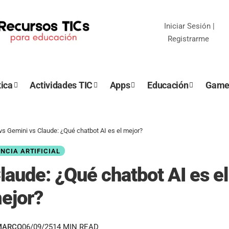
Iniciar Sesión
|
Registrarme
ica
Actividades TIC
Apps
Educación
Game
s Gemini vs Claude: ¿Qué chatbot AI es el mejor?
ENCIA ARTIFICIAL
aude: ¿Qué chatbot AI es el
ejor?
MARCO
06/09/25
14 MIN READ