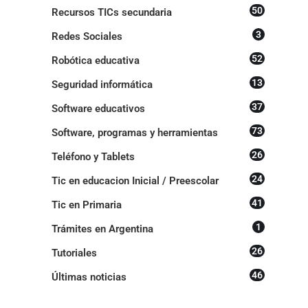
50
Recursos TICs secundaria
3
Redes Sociales
52
Robótica educativa
13
Seguridad informática
37
Software educativos
73
Software, programas y herramientas
26
Teléfono y Tablets
24
Tic en educacion Inicial / Preescolar
41
Tic en Primaria
1
Trámites en Argentina
26
Tutoriales
46
Últimas noticias