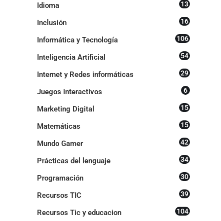
13
Idioma
16
Inclusión
106
Informática y Tecnología
54
Inteligencia Artificial
29
Internet y Redes informáticas
6
Juegos interactivos
15
Marketing Digital
15
Matemáticas
42
Mundo Gamer
34
Prácticas del lenguaje
30
Programación
39
Recursos TIC
104
Recursos Tic y educacion