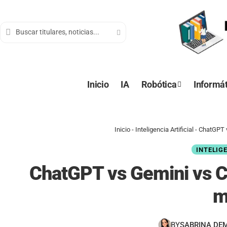
contenido
Inicio
IA
Robótica
Informát
Inicio
-
Inteligencia Artificial
-
ChatGPT v
INTELIG
ChatGPT vs Gemini vs Cl
m
BY
SABRINA DE