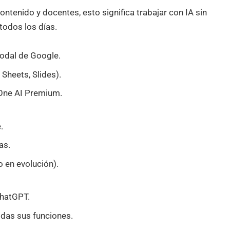
ntenido y docentes, esto significa trabajar con IA sin
todos los días.
odal de Google.
Sheets, Slides).
 One AI Premium.
.
as.
o en evolución).
ChatGPT.
odas sus funciones.