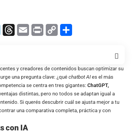
In
Telegram
Threads
Email
Print
Copy
Compartir
Link
centes y creadores de contenidos buscan optimizar su
 surge una pregunta clave: ¿qué
chatbot AI
es el más
ompetencia se centra en tres gigantes:
ChatGPT,
entajas distintas, pero no todos se adaptan igual a
tenido. Si querés descubrir cuál se ajusta mejor a tu
ncontrar una comparativa completa, práctica y con
s con IA