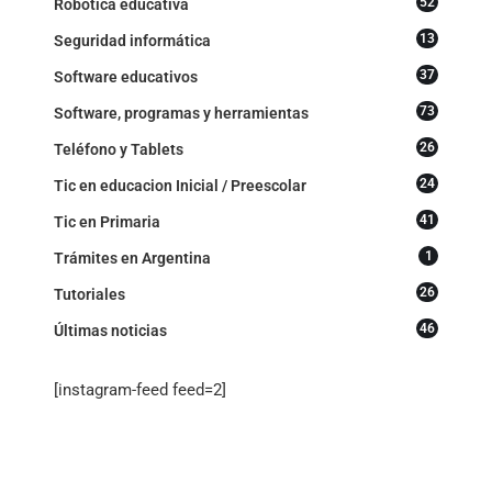
52
Robótica educativa
13
Seguridad informática
37
Software educativos
73
Software, programas y herramientas
26
Teléfono y Tablets
24
Tic en educacion Inicial / Preescolar
41
Tic en Primaria
1
Trámites en Argentina
26
Tutoriales
46
Últimas noticias
[instagram-feed feed=2]