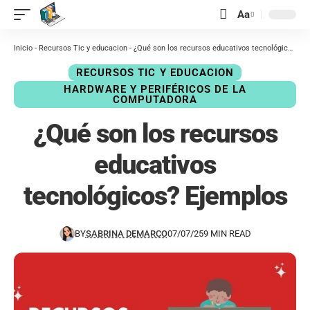
contenido
Aa
Inicio
-
Recursos Tic y educacion
-
¿Qué son los recursos educativos tecnológicos? Ejemplos
RECURSOS TIC Y EDUCACION
HARDWARE Y PERIFÉRICOS DE LA
COMPUTADORA
¿Qué son los recursos
educativos
tecnológicos? Ejemplos
BY
SABRINA DEMARCO
07/07/25
9 MIN READ