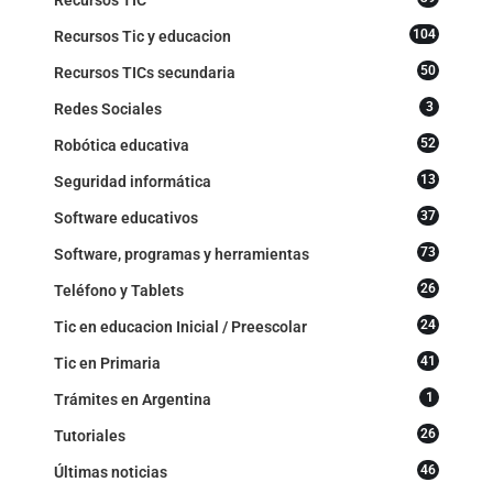
104
Recursos Tic y educacion
50
Recursos TICs secundaria
3
Redes Sociales
52
Robótica educativa
13
Seguridad informática
37
Software educativos
73
Software, programas y herramientas
26
Teléfono y Tablets
24
Tic en educacion Inicial / Preescolar
41
Tic en Primaria
1
Trámites en Argentina
26
Tutoriales
46
Últimas noticias