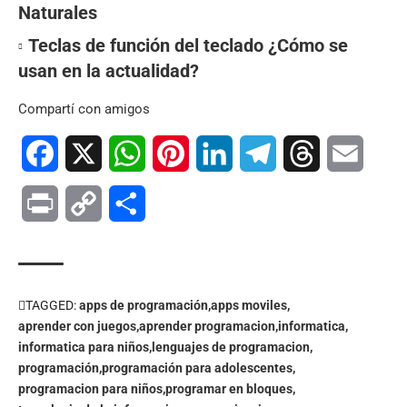
Naturales
Teclas de función del teclado ¿Cómo se
usan en la actualidad?
Compartí con amigos
Facebook
X
WhatsApp
Pinterest
LinkedIn
Telegram
Threads
Email
Print
Copy
Compartir
Link
TAGGED:
apps de programación
apps moviles
aprender con juegos
aprender programacion
informatica
informatica para niños
lenguajes de programacion
programación
programación para adolescentes
programacion para niños
programar en bloques