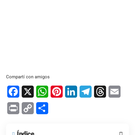
Compartí con amigos
Facebook
X
WhatsApp
Pinterest
LinkedIn
Telegram
Threads
Email
Print
Copy
Compartir
Link
Índice