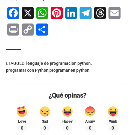
Facebook
X
WhatsApp
Pinterest
LinkedIn
Telegram
Threads
Email
Print
Copy
Compartir
Link
TAGGED:
lenguaje de programacion python
programar con Python
programar en python
¿Qué opinas?
Love
Sad
Happy
Angry
Wink
0
0
0
0
0