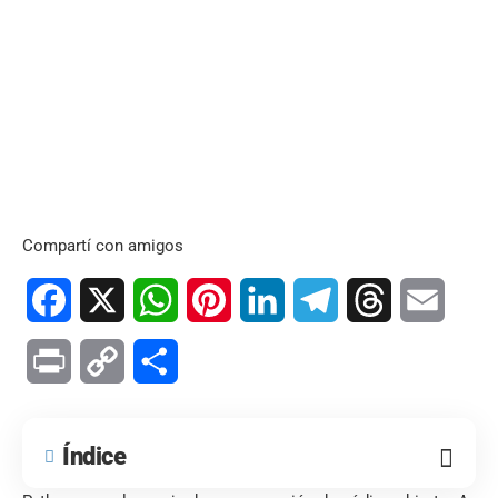
Compartí con amigos
Facebook
X
WhatsApp
Pinterest
LinkedIn
Telegram
Threads
Email
Print
Copy
Compartir
Link
Índice