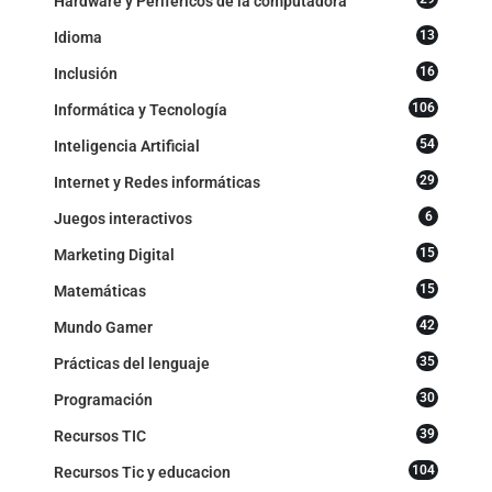
Hardware y Periféricos de la computadora
13
Idioma
16
Inclusión
106
Informática y Tecnología
54
Inteligencia Artificial
29
Internet y Redes informáticas
6
Juegos interactivos
15
Marketing Digital
15
Matemáticas
42
Mundo Gamer
35
Prácticas del lenguaje
30
Programación
39
Recursos TIC
104
Recursos Tic y educacion