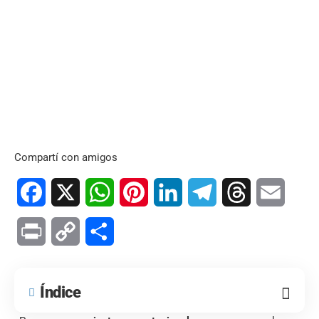
Compartí con amigos
Facebook
X
WhatsApp
Pinterest
LinkedIn
Telegram
Threads
Email
Print
Copy
Compartir
Link
Índice