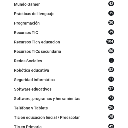
42
Mundo Gamer
35
Prácticas del lenguaje
30
Programación
39
Recursos TIC
104
Recursos Tic y educacion
50
Recursos TICs secundaria
3
Redes Sociales
52
Robótica educativa
13
Seguridad informática
37
Software educativos
73
Software, programas y herramientas
26
Teléfono y Tablets
25
Tic en educacion Inicial / Preescolar
42
Tic en Primaria