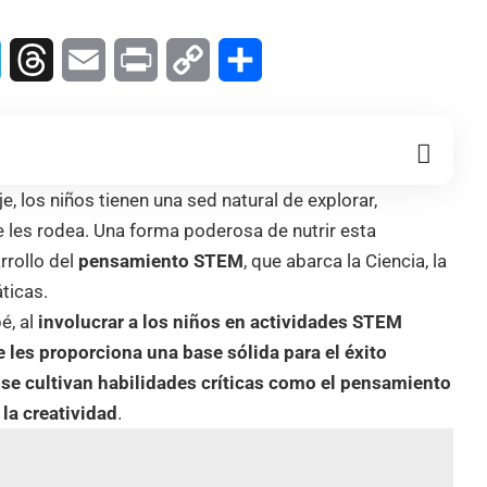
In
Telegram
Threads
Email
Print
Copy
Compartir
Link
e, los niños tienen una sed natural de explorar,
 les rodea. Una forma poderosa de nutrir esta
rrollo del
pensamiento STEM
, que abarca la Ciencia, la
áticas.
bé
, al
involucrar a los niños en actividades STEM
 les proporciona una base sólida para el éxito
se cultivan habilidades críticas como el pensamiento
 la creatividad
.