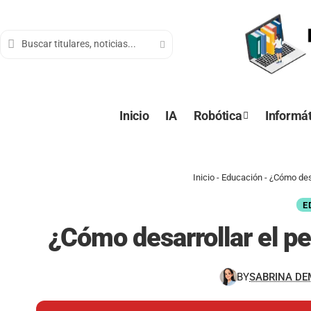
contenido
Inicio
IA
Robótica
Informát
Inicio
-
Educación
-
¿Cómo des
E
¿Cómo desarrollar el 
BY
SABRINA D