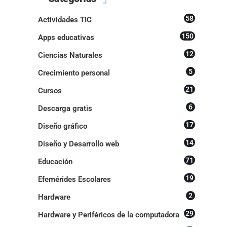
58
Actividades TIC
150
Apps educativas
12
Ciencias Naturales
5
Crecimiento personal
21
Cursos
6
Descarga gratis
17
Diseño gráfico
14
Diseño y Desarrollo web
71
Educación
19
Efemérides Escolares
2
Hardware
29
Hardware y Periféricos de la computadora