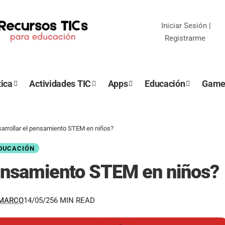
Iniciar Sesión
|
Registrarme
ica
Actividades TIC
Apps
Educación
Game
arrollar el pensamiento STEM en niños?
DUCACIÓN
pensamiento STEM en niños?
EMARCO
14/05/25
6 MIN READ