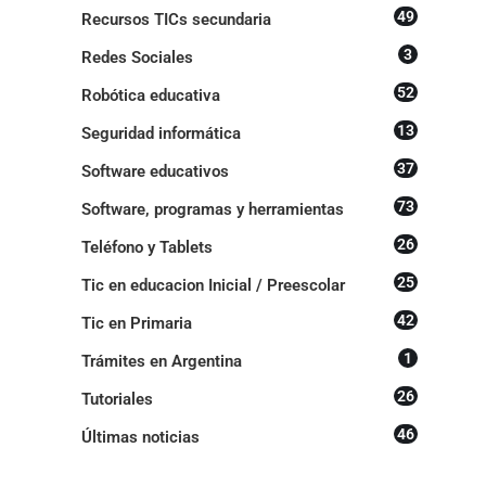
49
Recursos TICs secundaria
3
Redes Sociales
52
Robótica educativa
13
Seguridad informática
37
Software educativos
73
Software, programas y herramientas
26
Teléfono y Tablets
25
Tic en educacion Inicial / Preescolar
42
Tic en Primaria
1
Trámites en Argentina
26
Tutoriales
46
Últimas noticias