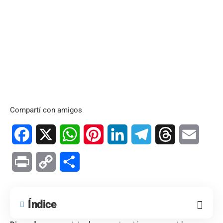
Compartí con amigos
Facebook
X
WhatsApp
Pinterest
LinkedIn
Telegram
Threads
Email
Print
Copy
Compartir
Link
Índice