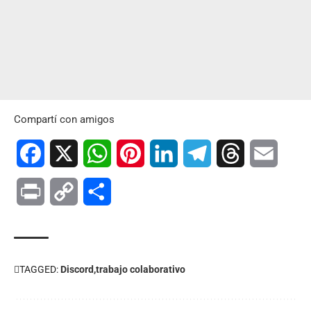
Compartí con amigos
Facebook
X
WhatsApp
Pinterest
LinkedIn
Telegram
Threads
Email
Print
Copy
Compartir
Link
TAGGED:
Discord
trabajo colaborativo