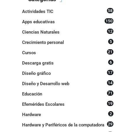
58
Actividades TIC
150
Apps educativas
12
Ciencias Naturales
5
Crecimiento personal
21
Cursos
6
Descarga gratis
17
Diseño gráfico
14
Diseño y Desarrollo web
71
Educación
19
Efemérides Escolares
2
Hardware
29
Hardware y Periféricos de la computadora