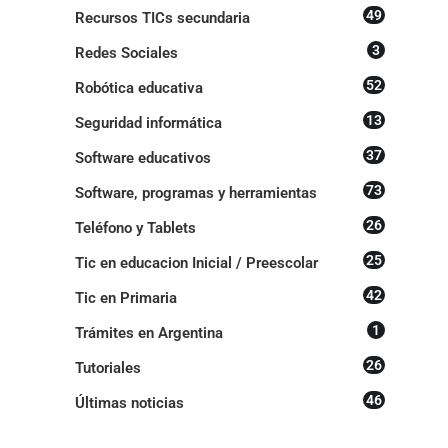
49
Recursos TICs secundaria
3
Redes Sociales
52
Robótica educativa
13
Seguridad informática
37
Software educativos
73
Software, programas y herramientas
26
Teléfono y Tablets
25
Tic en educacion Inicial / Preescolar
42
Tic en Primaria
1
Trámites en Argentina
26
Tutoriales
46
Últimas noticias