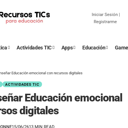
Iniciar Sesión
|
Registrarme
ica
Actividades TIC
Apps
Educación
Game
nseñar Educación emocional con recursos digitales
N
ACTIVIDADES TIC
señar Educación emocional
sos digitales
RONNE
15/06/26
13 MIN READ