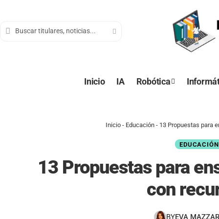
contenido
Inicio
IA
Robótica
Informát
Inicio
-
Educación
-
13 Propuestas para e
EDUCACIÓ
13 Propuestas para en
con recur
BY
EVA MAZZA