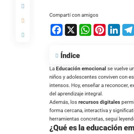
Compartí con amigos
Facebook
X
WhatsApp
Pinterest
Linked
Índice
La
Educación emocional
se vuelve un
niños y adolescentes conviven con e
intensos. Hoy, enseñar a reconocer, e
del aprendizaje integral.
Además, los
recursos digitales
permi
forma cercana, interactiva y significa
herramientas concretas, seguí leyendo
¿Qué es la educación e