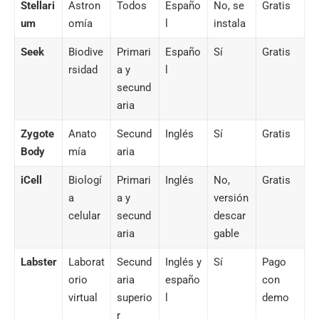
Stellari
Astron
Todos
Españo
No, se
Gratis
um
omía
l
instala
Seek
Biodive
Primari
Españo
Sí
Gratis
rsidad
a y
l
secund
aria
Zygote
Anato
Secund
Inglés
Sí
Gratis
Body
mía
aria
iCell
Biologí
Primari
Inglés
No,
Gratis
a
a y
versión
celular
secund
descar
aria
gable
Labster
Laborat
Secund
Inglés y
Sí
Pago
orio
aria
españo
con
virtual
superio
l
demo
r