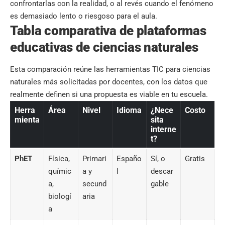
confrontarlas con la realidad, o al revés cuando el fenómeno
es demasiado lento o riesgoso para el aula.
Tabla comparativa de plataformas
educativas de ciencias naturales
Esta comparación reúne las herramientas TIC para ciencias
naturales más solicitadas por docentes, con los datos que
realmente definen si una propuesta es viable en tu escuela.
Herra
Área
Nivel
Idioma
¿Nece
Costo
mienta
sita
interne
t?
PhET
Física,
Primari
Españo
Sí, o
Gratis
químic
a y
l
descar
a,
secund
gable
biologí
aria
a