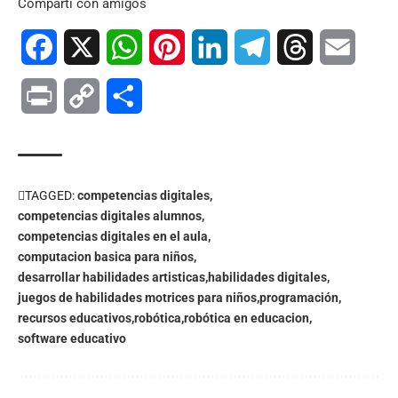
Compartí con amigos
Facebook
X
WhatsApp
Pinterest
LinkedIn
Telegram
Threads
Email
Print
Copy
Compartir
Link
TAGGED:
competencias digitales
competencias digitales alumnos
competencias digitales en el aula
computacion basica para niños
desarrollar habilidades artisticas
habilidades digitales
juegos de habilidades motrices para niños
programación
recursos educativos
robótica
robótica en educacion
software educativo