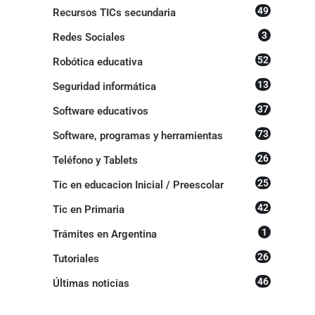
49
Recursos TICs secundaria
3
Redes Sociales
52
Robótica educativa
13
Seguridad informática
37
Software educativos
73
Software, programas y herramientas
26
Teléfono y Tablets
25
Tic en educacion Inicial / Preescolar
42
Tic en Primaria
1
Trámites en Argentina
26
Tutoriales
46
Últimas noticias