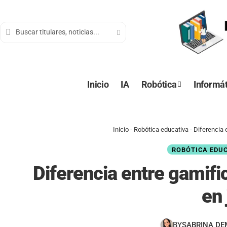
contenido
Inicio
IA
Robótica
Informát
Inicio
-
Robótica educativa
-
Diferencia 
ROBÓTICA EDU
Diferencia entre gamifi
en
BY
SABRINA D