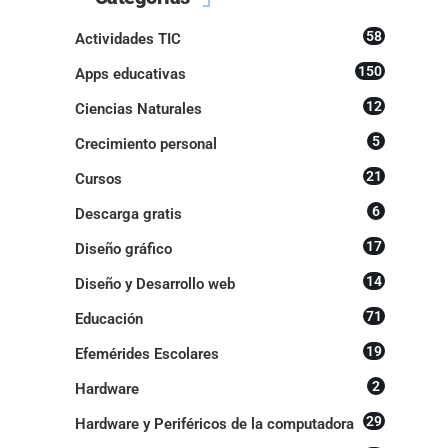
58
Actividades TIC
150
Apps educativas
12
Ciencias Naturales
5
Crecimiento personal
21
Cursos
6
Descarga gratis
17
Diseño gráfico
14
Diseño y Desarrollo web
71
Educación
19
Efemérides Escolares
2
Hardware
29
Hardware y Periféricos de la computadora