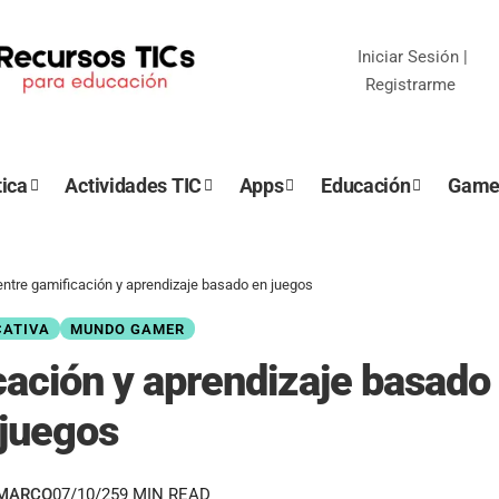
Iniciar Sesión
|
Registrarme
ica
Actividades TIC
Apps
Educación
Game
entre gamificación y aprendizaje basado en juegos
CATIVA
MUNDO GAMER
cación y aprendizaje basado
 juegos
EMARCO
07/10/25
9 MIN READ