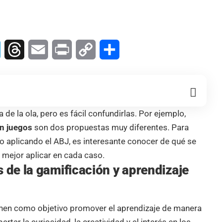
In
Telegram
Threads
Email
Print
Copy
Compartir
Link
 de la ola, pero es fácil confundirlas. Por ejemplo,
en juegos
son dos propuestas muy diferentes. Para
 o aplicando el ABJ, es interesante conocer de qué se
s mejor aplicar en cada caso.
s de la gamificación y aprendizaje
enen como objetivo promover el aprendizaje de manera
rtar la curiosidad, la creatividad y el interés en los