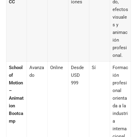
CC
iones
do,
efectos
visuale
s y
animac
ión
profesi
onal.
School
Avanza
Online
Desde
Sí
Formac
of
do
USD
ión
Motion
999
profesi
–
onal
Animat
orienta
ion
da a la
Bootca
industri
mp
a
interna
cional