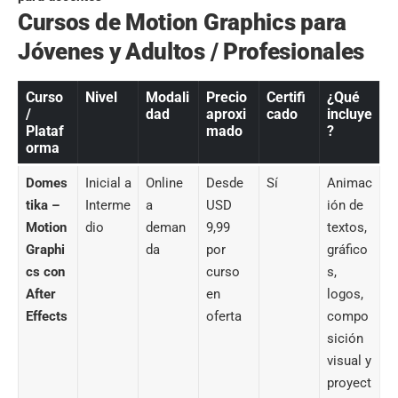
Cursos de Motion Graphics para
Jóvenes y Adultos / Profesionales
Curso
Nivel
Modali
Precio
Certifi
¿Qué
/
dad
aproxi
cado
incluye
Plataf
mado
?
orma
Domes
Inicial a
Online
Desde
Sí
Animac
tika –
Interme
a
USD
ión de
Motion
dio
deman
9,99
textos,
Graphi
da
por
gráfico
cs con
curso
s,
After
en
logos,
Effects
oferta
compo
sición
visual y
proyect