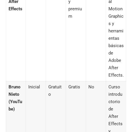
After
y
al
Effects
premiu
Motion
m
Graphic
s y
herrami
entas
básicas
de
Adobe
After
Effects.
Bruno
Inicial
Gratuit
Gratis
No
Curso
Nieto
o
introdu
(YouTu
ctorio
be)
de
After
Effects
y