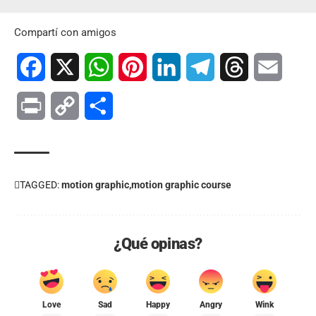
Compartí con amigos
Facebook
X
WhatsApp
Pinterest
LinkedIn
Telegram
Threads
Email
Print
Copy
Compartir
Link
TAGGED:
motion graphic
motion graphic course
¿Qué opinas?
Love
Sad
Happy
Angry
Wink