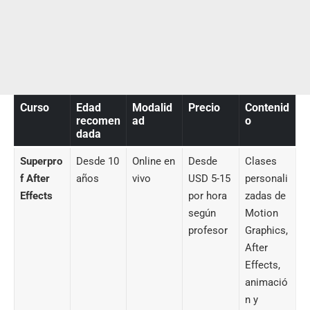
Curso
Edad
Modalid
Precio
Contenid
recomen
ad
o
dada
Superpro
Desde 10
Online en
Desde
Clases
f After
años
vivo
USD 5-15
personali
Effects
por hora
zadas de
según
Motion
profesor
Graphics,
After
Effects,
animació
n y