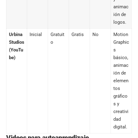
animac
ión de
logos.
Urbina
Inicial
Gratuit
Gratis
No
Motion
Studios
o
Graphic
(YouTu
s
be)
básico,
animac
ión de
elemen
tos
gráfico
s y
creativi
dad
digital.
Videos para autoaprendizaje