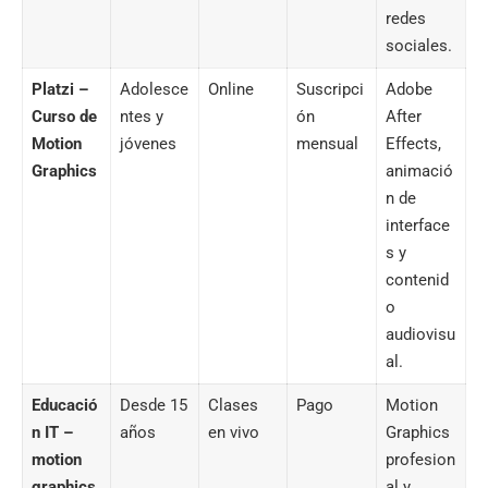
redes
sociales.
Platzi –
Adolesce
Online
Suscripci
Adobe
Curso de
ntes y
ón
After
Motion
jóvenes
mensual
Effects,
Graphics
animació
n de
interface
s y
contenid
o
audiovisu
al.
Educació
Desde 15
Clases
Pago
Motion
n IT –
años
en vivo
Graphics
motion
profesion
graphics
al y