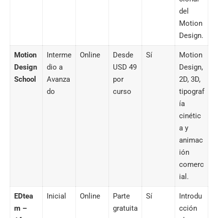
del
Motion
Design.
Motion
Interme
Online
Desde
Sí
Motion
Design
dio a
USD 49
Design,
School
Avanza
por
2D, 3D,
do
curso
tipograf
ía
cinétic
a y
animac
ión
comerc
ial.
EDtea
Inicial
Online
Parte
Sí
Introdu
m –
gratuita
cción