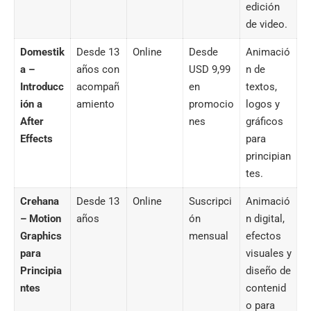
edición
de video.
Domestik
Desde 13
Online
Desde
Animació
a –
años con
USD 9,99
n de
Introducc
acompañ
en
textos,
ión a
amiento
promocio
logos y
After
nes
gráficos
Effects
para
principian
tes.
Crehana
Desde 13
Online
Suscripci
Animació
– Motion
años
ón
n digital,
Graphics
mensual
efectos
para
visuales y
Principia
diseño de
ntes
contenid
o para