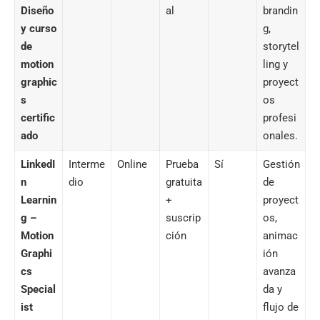
Diseño
al
brandin
y curso
g,
de
storytel
motion
ling y
graphic
proyect
s
os
certific
profesi
ado
onales.
LinkedI
Interme
Online
Prueba
Sí
Gestión
n
dio
gratuita
de
Learnin
+
proyect
g –
suscrip
os,
Motion
ción
animac
Graphi
ión
cs
avanza
Special
da y
ist
flujo de