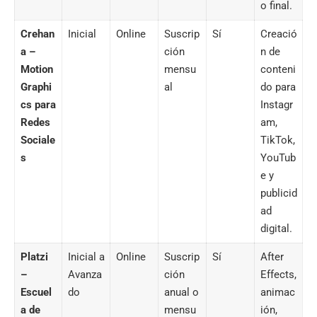
o final.
Crehan
Inicial
Online
Suscrip
Sí
Creació
a –
ción
n de
Motion
mensu
conteni
Graphi
al
do para
cs para
Instagr
Redes
am,
Sociale
TikTok,
s
YouTub
e y
publicid
ad
digital.
Platzi
Inicial a
Online
Suscrip
Sí
After
–
Avanza
ción
Effects,
Escuel
do
anual o
animac
a de
mensu
ión,