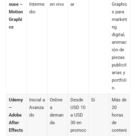
ouse –
Interme
en vivo
ar
Graphic
Motion
dio
s para
Graphi
marketi
cs
ng
digital,
animac
ión de
piezas
publicit
arias y
portfoli
o.
Udemy
Inicial a
Online
Desde
Sí
Más de
–
Avanza
a
USD 10
20
Adobe
do
deman
a USD
horas
After
da
30 en
de
Effects
promoc
conteni