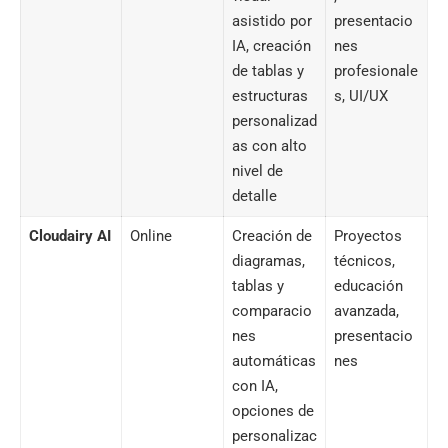
asistido por
presentacio
IA, creación
nes
de tablas y
profesionale
estructuras
s, UI/UX
personalizad
as con alto
nivel de
detalle
Cloudairy AI
Online
Creación de
Proyectos
diagramas,
técnicos,
tablas y
educación
comparacio
avanzada,
nes
presentacio
automáticas
nes
con IA,
opciones de
personalizac