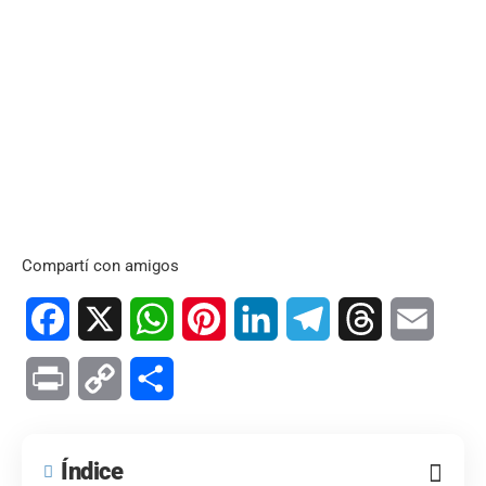
Compartí con amigos
Facebook
X
WhatsApp
Pinterest
LinkedIn
Telegram
Threads
Email
Print
Copy
Compartir
Link
Índice