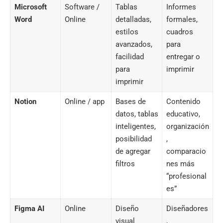
Microsoft
Software /
Tablas
Informes
Word
Online
detalladas,
formales,
estilos
cuadros
avanzados,
para
facilidad
entregar o
para
imprimir
imprimir
Notion
Online / app
Bases de
Contenido
datos, tablas
educativo,
inteligentes,
organización
posibilidad
,
de agregar
comparacio
filtros
nes más
“profesional
es”
Figma AI
Online
Diseño
Diseñadores
visual
,