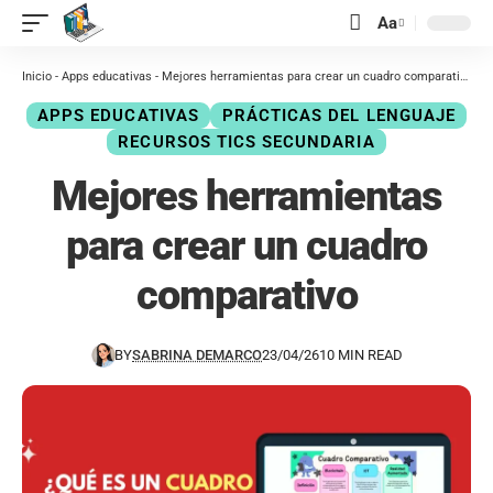
contenido
Aa
Inicio
-
Apps educativas
-
Mejores herramientas para crear un cuadro comparativo
APPS EDUCATIVAS
PRÁCTICAS DEL LENGUAJE
RECURSOS TICS SECUNDARIA
Mejores herramientas
para crear un cuadro
comparativo
BY
SABRINA DEMARCO
23/04/26
10 MIN READ