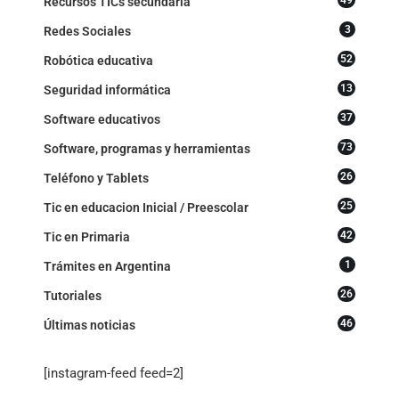
Recursos TICs secundaria
3
Redes Sociales
52
Robótica educativa
13
Seguridad informática
37
Software educativos
73
Software, programas y herramientas
26
Teléfono y Tablets
25
Tic en educacion Inicial / Preescolar
42
Tic en Primaria
1
Trámites en Argentina
26
Tutoriales
46
Últimas noticias
[instagram-feed feed=2]