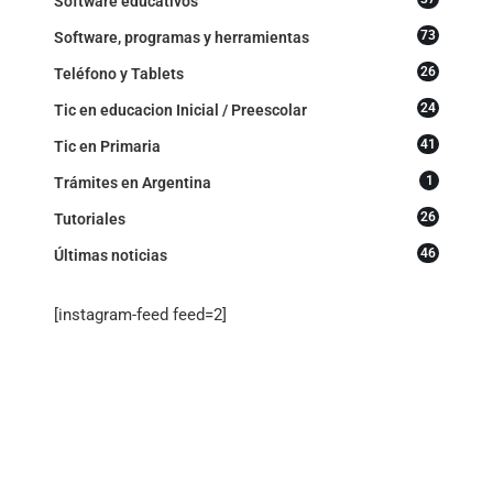
Software educativos
73
Software, programas y herramientas
26
Teléfono y Tablets
24
Tic en educacion Inicial / Preescolar
41
Tic en Primaria
1
Trámites en Argentina
26
Tutoriales
46
Últimas noticias
[instagram-feed feed=2]