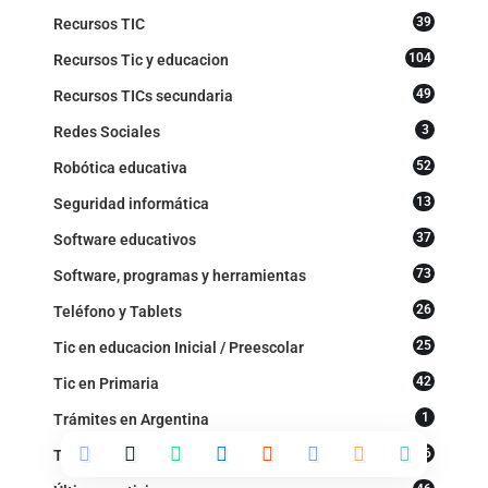
39
Recursos TIC
104
Recursos Tic y educacion
49
Recursos TICs secundaria
3
Redes Sociales
52
Robótica educativa
13
Seguridad informática
37
Software educativos
73
Software, programas y herramientas
26
Teléfono y Tablets
25
Tic en educacion Inicial / Preescolar
42
Tic en Primaria
1
Trámites en Argentina
26
Tutoriales