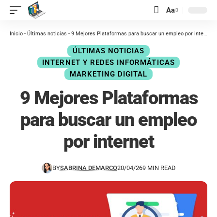
contenido
Aa
Inicio
-
Últimas noticias
-
9 Mejores Plataformas para buscar un empleo por internet
ÚLTIMAS NOTICIAS
INTERNET Y REDES INFORMÁTICAS
MARKETING DIGITAL
9 Mejores Plataformas
para buscar un empleo
por internet
BY
SABRINA DEMARCO
20/04/26
9 MIN READ