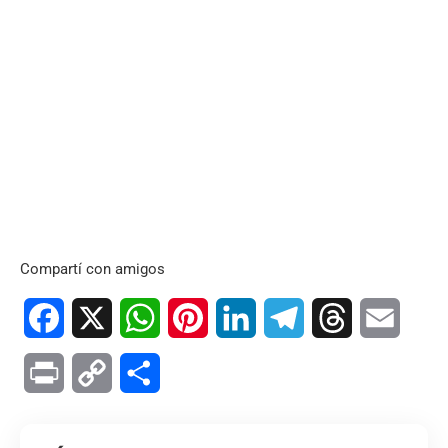
Compartí con amigos
Facebook
X
WhatsApp
Pinterest
LinkedIn
Telegram
Threads
Email
Print
Copy
Compartir
Link