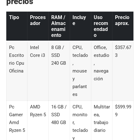
precios
Tipo
Proces
RAM /
Incluy
Uso
Precio
ador
Almac
e
recom
aprox.
enami
endad
ento
o
Pc
Intel
8 GB /
CPU,
Office,
$357.67
Escrito
Core i3
SSD
teclado
estudio
3
rio Cpu
240 GB
,
,
Oficina
mouse
navega
y
ción
parlant
es
Pc
AMD
16 GB /
CPU,
Multitar
$599.99
Gamer
Ryzen 5
SSD
monito
ea,
9
Amd
480 GB
r,
trabajo
Ryzen 5
teclado
diario
y