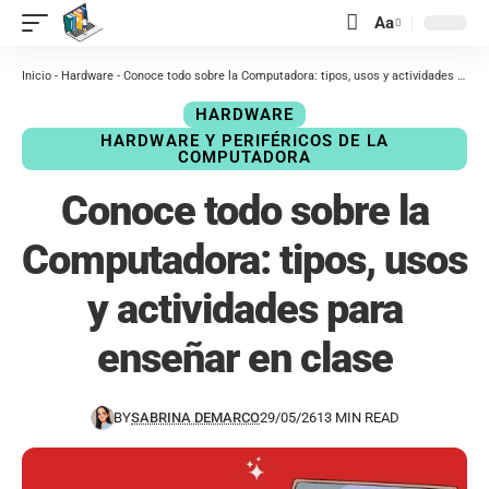
contenido
Aa
Inicio
-
Hardware
-
Conoce todo sobre la Computadora: tipos, usos y actividades para enseñar en clase
HARDWARE
HARDWARE Y PERIFÉRICOS DE LA
COMPUTADORA
Conoce todo sobre la
Computadora: tipos, usos
y actividades para
enseñar en clase
BY
SABRINA DEMARCO
29/05/26
13 MIN READ