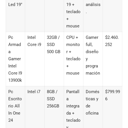
Led 19″
19 +
análisis
teclado
.
+
mouse
Pc
Intel
32GB /
CPU +
Gamer
$2.460.
Armad
Core i9
SSD
monito
full,
252
a
500 GB
r +
diseño
Gamer
teclado
y
Intel
+
progra
Core I9
mouse
mación
13900k
Pc
Intel i7
8GB /
Pantall
Domés
$799.99
Escrito
SSD
a
ticas y
6
rio All
256GB
integra
de
In One
da +
oficina
24
teclado
y