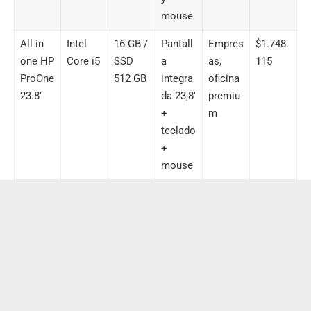
mouse
All in
Intel
16 GB /
Pantall
Empres
$1.748.
one HP
Core i5
SSD
a
as,
115
ProOne
512 GB
integra
oficina
23.8″
da 23,8″
premiu
+
m
teclado
+
mouse