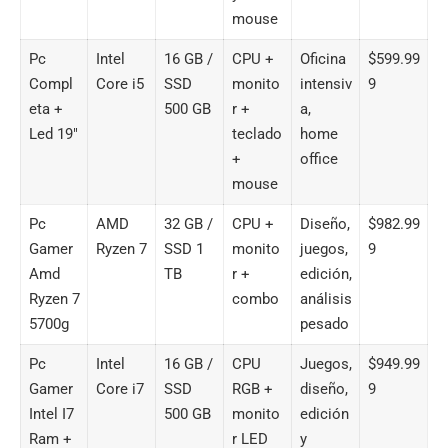
mouse
Pc
Intel
16 GB /
CPU +
Oficina
$599.99
Compl
Core i5
SSD
monito
intensiv
9
eta +
500 GB
r +
a,
Led 19″
teclado
home
+
office
mouse
Pc
AMD
32 GB /
CPU +
Diseño,
$982.99
Gamer
Ryzen 7
SSD 1
monito
juegos,
9
Amd
TB
r +
edición,
Ryzen 7
combo
análisis
5700g
pesado
Pc
Intel
16 GB /
CPU
Juegos,
$949.99
Gamer
Core i7
SSD
RGB +
diseño,
9
Intel I7
500 GB
monito
edición
Ram +
r LED
y