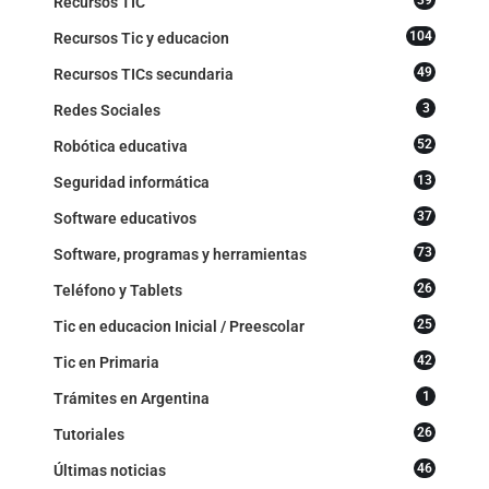
39
Recursos TIC
104
Recursos Tic y educacion
49
Recursos TICs secundaria
3
Redes Sociales
52
Robótica educativa
13
Seguridad informática
37
Software educativos
73
Software, programas y herramientas
26
Teléfono y Tablets
25
Tic en educacion Inicial / Preescolar
42
Tic en Primaria
1
Trámites en Argentina
26
Tutoriales
46
Últimas noticias