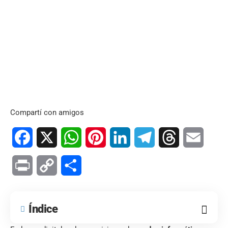
Compartí con amigos
Facebook
X
WhatsApp
Pinterest
LinkedIn
Telegram
Threads
Email
Print
Copy
Compartir
Link
Índice