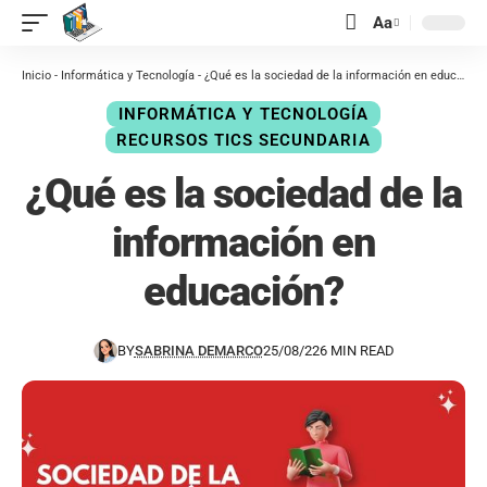
contenido
Aa
Inicio
-
Informática y Tecnología
-
¿Qué es la sociedad de la información en educación?
INFORMÁTICA Y TECNOLOGÍA
RECURSOS TICS SECUNDARIA
¿Qué es la sociedad de la
información en
educación?
BY
SABRINA DEMARCO
25/08/22
6 MIN READ