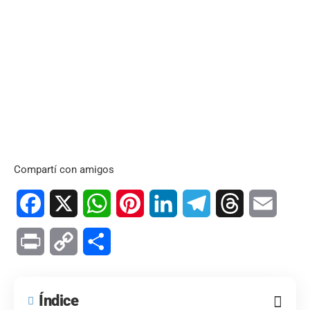
Compartí con amigos
Facebook
X
WhatsApp
Pinterest
LinkedIn
Telegram
Threads
Email
Print
Copy
Compartir
Link
Índice