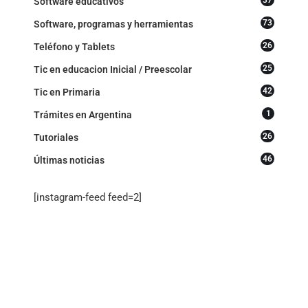
Software educativos
73
Software, programas y herramientas
26
Teléfono y Tablets
25
Tic en educacion Inicial / Preescolar
42
Tic en Primaria
1
Trámites en Argentina
26
Tutoriales
46
Últimas noticias
[instagram-feed feed=2]