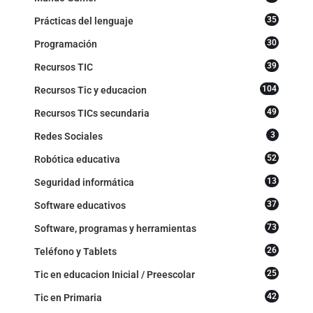
35
Prácticas del lenguaje
30
Programación
39
Recursos TIC
104
Recursos Tic y educacion
49
Recursos TICs secundaria
3
Redes Sociales
52
Robótica educativa
13
Seguridad informática
37
Software educativos
73
Software, programas y herramientas
26
Teléfono y Tablets
25
Tic en educacion Inicial / Preescolar
42
Tic en Primaria