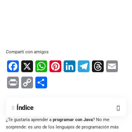
Compartí con amigos
Facebook
X
WhatsApp
Pinterest
LinkedIn
Telegram
Threads
Email
Print
Copy
Compartir
Link
Índice
¿Te gustaría aprender a
programar con Java
? No me
sorprende: es uno de los lenguajes de programación más