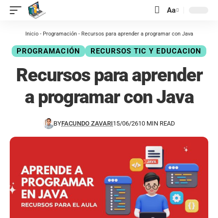
contenido
Aa
Inicio
-
Programación
-
Recursos para aprender a programar con Java
PROGRAMACIÓN
RECURSOS TIC Y EDUCACION
Recursos para aprender
a programar con Java
BY
FACUNDO ZAVARI
15/06/26
10 MIN READ