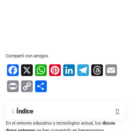
Compartí con amigos
Facebook
X
WhatsApp
Pinterest
LinkedIn
Telegram
Threads
Email
Print
Copy
Compartir
Link
Índice
En el entorno educativo y tecnológico actual, los
discos
duros externos
se han convertido en herramientas