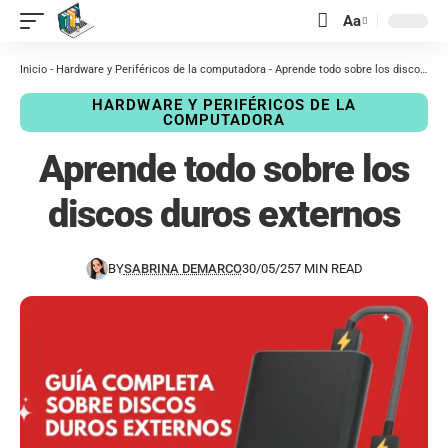
contenido
Aa
Inicio
-
Hardware y Periféricos de la computadora
-
Aprende todo sobre los discos duros externos
HARDWARE Y PERIFÉRICOS DE LA
COMPUTADORA
Aprende todo sobre los
discos duros externos
BY
SABRINA DEMARCO
30/05/25
7 MIN READ