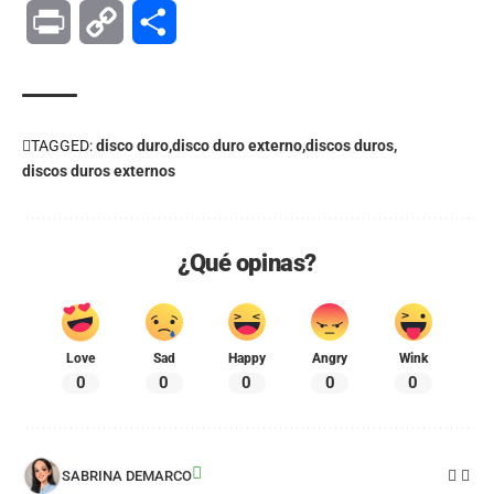
Print
Copy
Compartir
Link
TAGGED:
disco duro
disco duro externo
discos duros
discos duros externos
¿Qué opinas?
Love
Sad
Happy
Angry
Wink
0
0
0
0
0
SABRINA DEMARCO