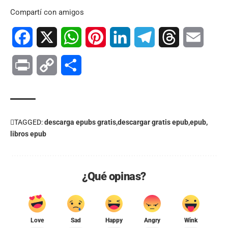
Compartí con amigos
Facebook
X
WhatsApp
Pinterest
LinkedIn
Telegram
Threads
Email
Print
Copy
Compartir
Link
TAGGED:
descarga epubs gratis
descargar gratis epub
epub
libros epub
¿Qué opinas?
Love
Sad
Happy
Angry
Wink