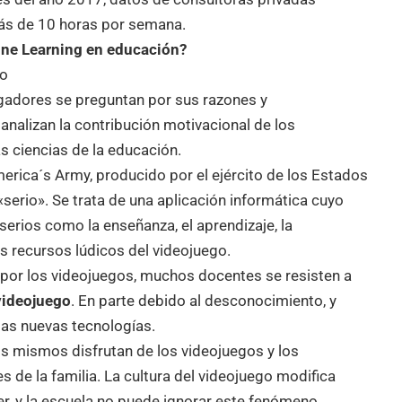
ás de 10 horas por semana.
ine Learning en educación?
tigadores se preguntan por sus razones y
analizan la contribución motivacional de los
s ciencias de la educación.
America´s Army, producido por el ejército de los Estados
«serio». Se trata de una aplicación informática cuyo
erios como la enseñanza, el aprendizaje, la
s recursos lúdicos del videojuego.
por los videojuegos, muchos docentes se resisten a
videojuego
. En parte debido al desconocimiento, y
las nuevas tecnologías.
os mismos disfrutan de los videojuegos y los
e la familia. La cultura del videojuego modifica
r, y la escuela no puede ignorar este fenómeno.