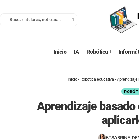
contenido
Inicio
IA
Robótica
Informát
Inicio
-
Robótica educativa
-
Aprendizaje 
ROBÓT
Aprendizaje basado 
aplicar
BY
SABRINA D