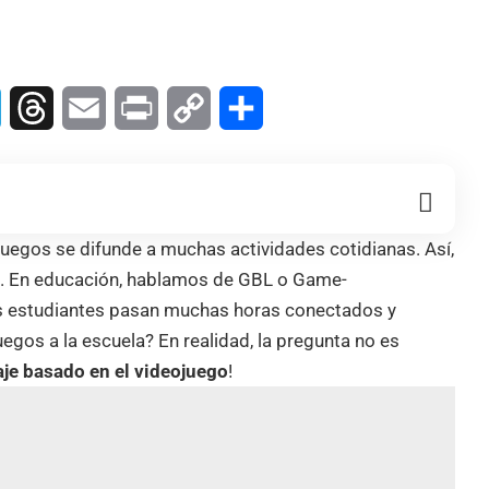
In
Telegram
Threads
Email
Print
Copy
Compartir
Link
juegos se difunde a muchas actividades cotidianas. Así,
«. En educación, hablamos de GBL o Game-
s estudiantes pasan muchas horas conectados y
uegos a la escuela? En realidad, la pregunta no es
je basado en el videojuego
!