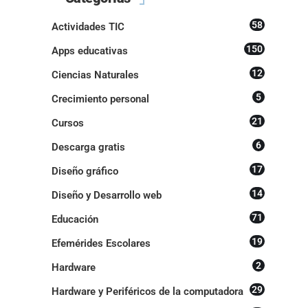
58
Actividades TIC
150
Apps educativas
12
Ciencias Naturales
5
Crecimiento personal
21
Cursos
6
Descarga gratis
17
Diseño gráfico
14
Diseño y Desarrollo web
71
Educación
19
Efemérides Escolares
2
Hardware
29
Hardware y Periféricos de la computadora