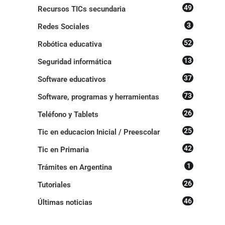
49
Recursos TICs secundaria
3
Redes Sociales
52
Robótica educativa
13
Seguridad informática
37
Software educativos
73
Software, programas y herramientas
26
Teléfono y Tablets
25
Tic en educacion Inicial / Preescolar
42
Tic en Primaria
1
Trámites en Argentina
26
Tutoriales
46
Últimas noticias