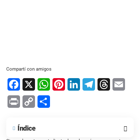
Compartí con amigos
Facebook
X
WhatsApp
Pinterest
LinkedIn
Telegram
Threads
Email
Print
Copy
Compartir
Link
Índice