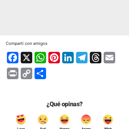
Compartí con amigos
Facebook
X
WhatsApp
Pinterest
LinkedIn
Telegram
Threads
Email
Print
Copy
Compartir
Link
¿Qué opinas?
Love
Sad
Happy
Angry
Wink