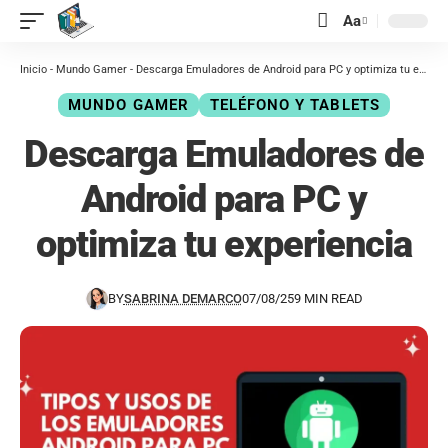
contenido
Aa
Inicio
-
Mundo Gamer
-
Descarga Emuladores de Android para PC y optimiza tu experiencia
MUNDO GAMER
TELÉFONO Y TABLETS
Descarga Emuladores de
Android para PC y
optimiza tu experiencia
BY
SABRINA DEMARCO
07/08/25
9 MIN READ