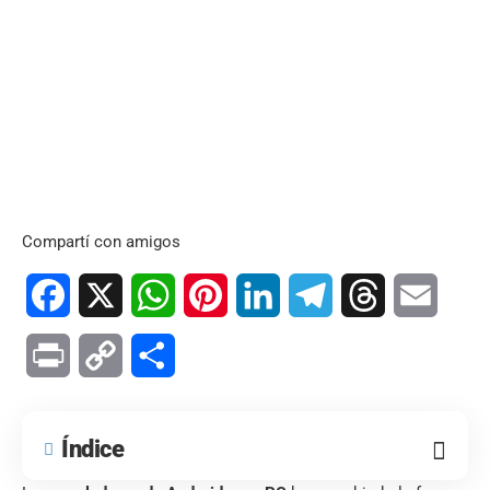
Compartí con amigos
Facebook
X
WhatsApp
Pinterest
LinkedIn
Telegram
Threads
Email
Print
Copy
Compartir
Link
Índice