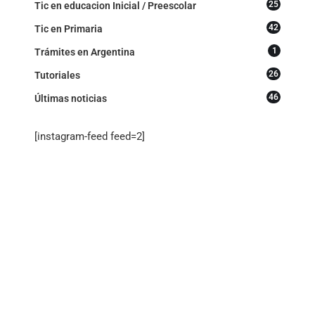
25
Tic en educacion Inicial / Preescolar
42
Tic en Primaria
1
Trámites en Argentina
26
Tutoriales
46
Últimas noticias
[instagram-feed feed=2]