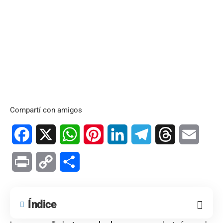
Compartí con amigos
Facebook
X
WhatsApp
Pinterest
LinkedIn
Telegram
Threads
Email
Print
Copy
Compartir
Link
Índice