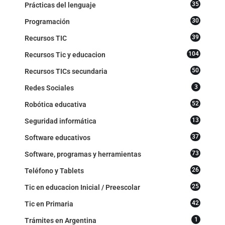
35
Prácticas del lenguaje
30
Programación
39
Recursos TIC
104
Recursos Tic y educacion
50
Recursos TICs secundaria
3
Redes Sociales
52
Robótica educativa
13
Seguridad informática
37
Software educativos
73
Software, programas y herramientas
26
Teléfono y Tablets
25
Tic en educacion Inicial / Preescolar
42
Tic en Primaria
1
Trámites en Argentina