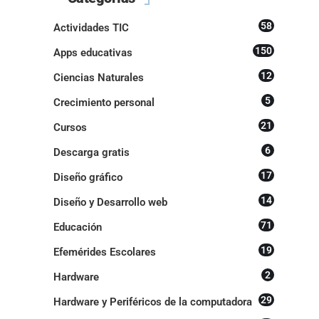
58
Actividades TIC
150
Apps educativas
12
Ciencias Naturales
5
Crecimiento personal
21
Cursos
6
Descarga gratis
17
Diseño gráfico
14
Diseño y Desarrollo web
71
Educación
19
Efemérides Escolares
2
Hardware
29
Hardware y Periféricos de la computadora