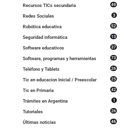
49
Recursos TICs secundaria
3
Redes Sociales
52
Robótica educativa
13
Seguridad informática
37
Software educativos
73
Software, programas y herramientas
26
Teléfono y Tablets
25
Tic en educacion Inicial / Preescolar
42
Tic en Primaria
1
Trámites en Argentina
26
Tutoriales
46
Últimas noticias