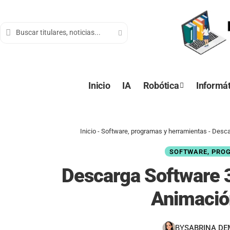
contenido
Inicio
IA
Robótica
Informát
Inicio
-
Software, programas y herramientas
-
Desca
SOFTWARE, PRO
Descarga Software 
Animació
BY
SABRINA D