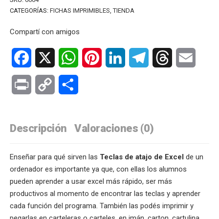
CATEGORÍAS:
FICHAS IMPRIMIBLES
,
TIENDA
Compartí con amigos
Facebook
X
WhatsApp
Pinterest
LinkedIn
Telegram
Threads
Email
Print
Copy
Compartir
Link
Descripción
Valoraciones (0)
Enseñar para qué sirven las
Teclas de atajo de Excel
de un
ordenador es importante ya que, con ellas los alumnos
pueden aprender a usar excel más rápido, ser más
productivos al momento de encontrar las teclas y aprender
cada función del programa. También las podés imprimir y
pegarlas en carteleras o carteles, en imán, carton, cartulina