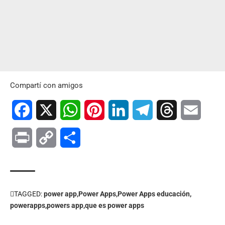
Compartí con amigos
Facebook
X
WhatsApp
Pinterest
LinkedIn
Telegram
Threads
Email
Print
Copy
Compartir
Link
TAGGED:
power app
Power Apps
Power Apps educación
powerapps
powers app
que es power apps