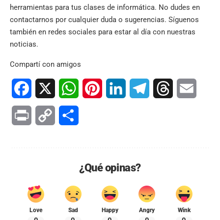
herramientas para tus clases de informática. No dudes en
contactarnos por cualquier duda o sugerencias. Síguenos
también en
redes sociales
para estar al día con nuestras
noticias.
Compartí con amigos
Facebook
X
WhatsApp
Pinterest
LinkedIn
Telegram
Threads
Email
Print
Copy
Compartir
Link
¿Qué opinas?
Love
Sad
Happy
Angry
Wink