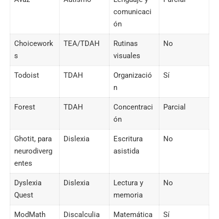
comunicaci
ón
Choicework
TEA/TDAH
Rutinas
No
s
visuales
Todoist
TDAH
Organizació
Sí
n
Forest
TDAH
Concentraci
Parcial
ón
Ghotit, para
Dislexia
Escritura
No
neurodiverg
asistida
entes
Dyslexia
Dislexia
Lectura y
No
Quest
memoria
ModMath
Discalculia
Matemática
Sí