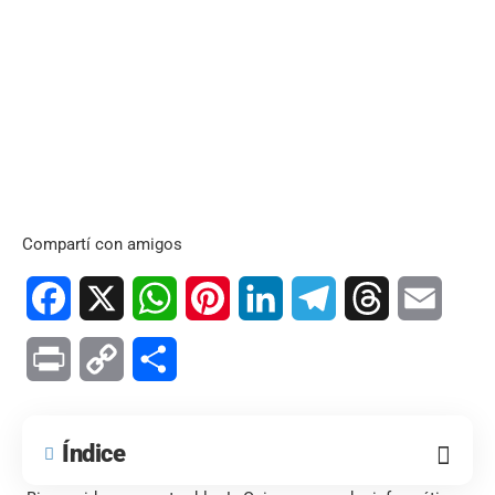
Compartí con amigos
Facebook
X
WhatsApp
Pinterest
LinkedIn
Telegram
Threads
Email
Print
Copy
Compartir
Link
Índice