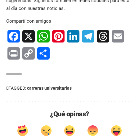
sugerencias. Síguenos también en
redes sociales
para estar
al día con nuestras noticias.
Compartí con amigos
Facebook
X
WhatsApp
Pinterest
LinkedIn
Telegram
Threads
Email
Print
Copy
Compartir
Link
TAGGED:
carreras universitarias
¿Qué opinas?