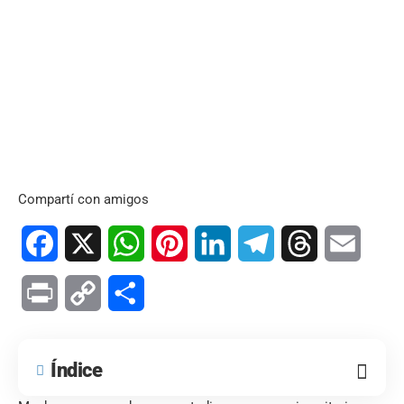
Compartí con amigos
Facebook
X
WhatsApp
Pinterest
LinkedIn
Telegram
Threads
Email
Print
Copy
Compartir
Link
Índice