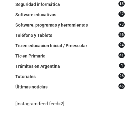
13
Seguridad informática
37
Software educativos
73
Software, programas y herramientas
26
Teléfono y Tablets
24
Tic en educacion Inicial / Preescolar
41
Tic en Primaria
1
Trámites en Argentina
26
Tutoriales
46
Últimas noticias
[instagram-feed feed=2]