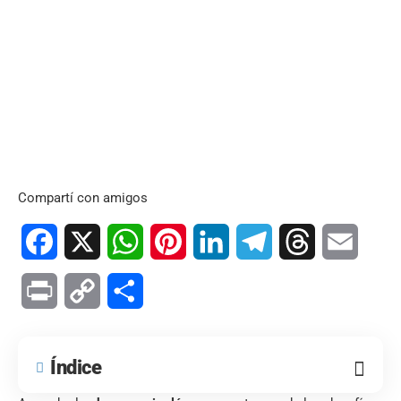
Compartí con amigos
Facebook
X
WhatsApp
Pinterest
LinkedIn
Telegram
Threads
Email
Print
Copy
Compartir
Link
Índice