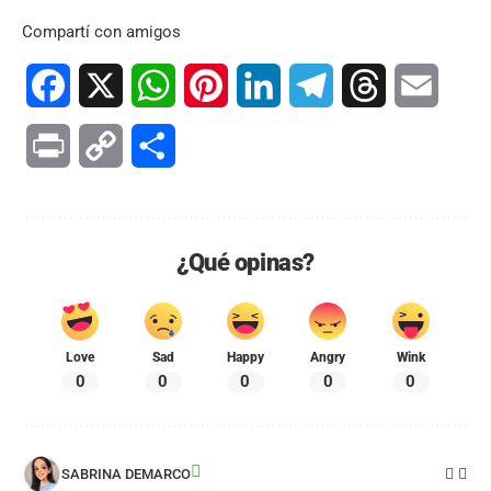
Compartí con amigos
Facebook
X
WhatsApp
Pinterest
LinkedIn
Telegram
Threads
Email
Print
Copy
Compartir
Link
¿Qué opinas?
Love
Sad
Happy
Angry
Wink
0
0
0
0
0
SABRINA DEMARCO