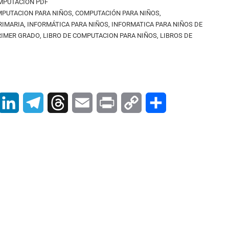
MPUTACIÓN PDF
MPUTACION PARA NIÑOS
,
COMPUTACIÓN PARA NIÑOS
,
RIMARIA
,
INFORMÁTICA PARA NIÑOS
,
INFORMATICA PARA NIÑOS DE
RIMER GRADO
,
LIBRO DE COMPUTACION PARA NIÑOS
,
LIBROS DE
pp
interest
LinkedIn
Telegram
Threads
Email
Print
Copy
Compartir
Link