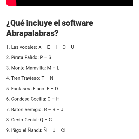
¿Qué incluye el software
Abrapalabras?
Las vocales: A – E – I – O – U
Pirata Pálido: P – S
Monte Maravilla: M – L
Tren Travieso: T – N
Fantasma Flaco: F – D
Condesa Cecilia: C – H
Ratón Remigio: R – B – J
Genio Genial: Q – G
Iñigo el Ñandú: Ñ – U – CH