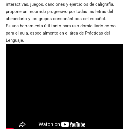
interactivas
,
juegos, canciones y ejercicios de
caligrafía,
propone un recorrido
progresivo por todas las letras del
abecedario y los grupos consonánticos
del español.
Es una herramienta
útil tanto para uso
domiciliario como
para el aula,
especialmente en el área de
Prácticas del
Lenguaje.