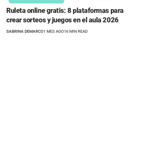
Ruleta online gratis: 8 plataformas para
crear sorteos y juegos en el aula 2026
SABRINA DEMARCO
1 MES AGO
16 MIN READ