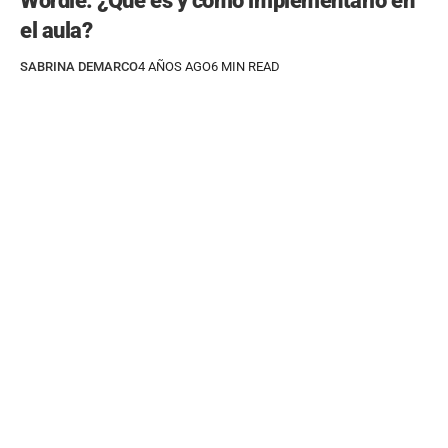
Wordle: ¿Qué es y cómo implementarlo en
el aula?
SABRINA DEMARCO
4 AÑOS AGO
6 MIN READ