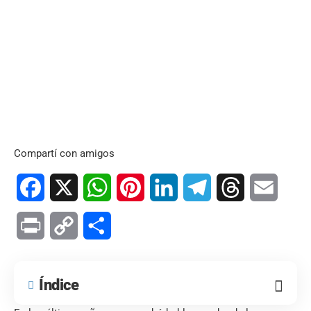
Compartí con amigos
Facebook
X
WhatsApp
Pinterest
LinkedIn
Telegram
Threads
Email
Print
Copy
Compartir
Link
Índice