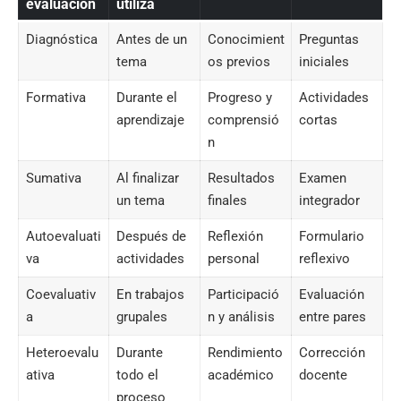
evaluación
utiliza
Diagnóstica
Antes de un
Conocimient
Preguntas
tema
os previos
iniciales
Formativa
Durante el
Progreso y
Actividades
aprendizaje
comprensió
cortas
n
Sumativa
Al finalizar
Resultados
Examen
un tema
finales
integrador
Autoevaluati
Después de
Reflexión
Formulario
va
actividades
personal
reflexivo
Coevaluativ
En trabajos
Participació
Evaluación
a
grupales
n y análisis
entre pares
Heteroevalu
Durante
Rendimiento
Corrección
ativa
todo el
académico
docente
proceso