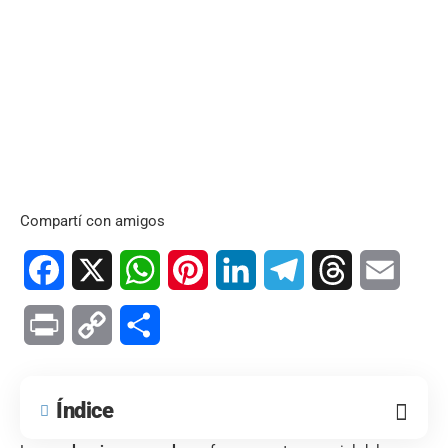
Compartí con amigos
Facebook
X
WhatsApp
Pinterest
LinkedIn
Telegram
Threads
Email
Print
Copy
Compartir
Link
Índice