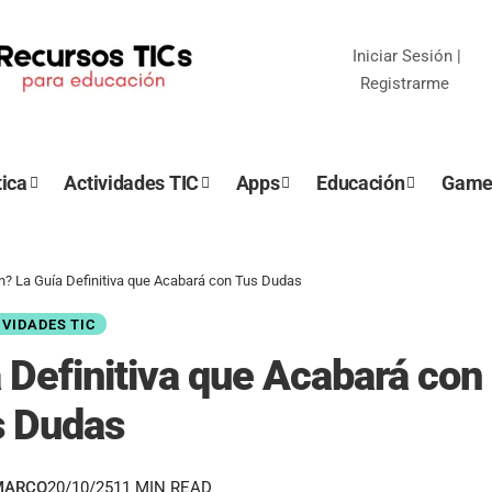
Iniciar Sesión
|
Registrarme
ica
Actividades TIC
Apps
Educación
Game
n? La Guía Definitiva que Acabará con Tus Dudas
IVIDADES TIC
 Definitiva que Acabará con
s Dudas
MARCO
20/10/25
11 MIN READ