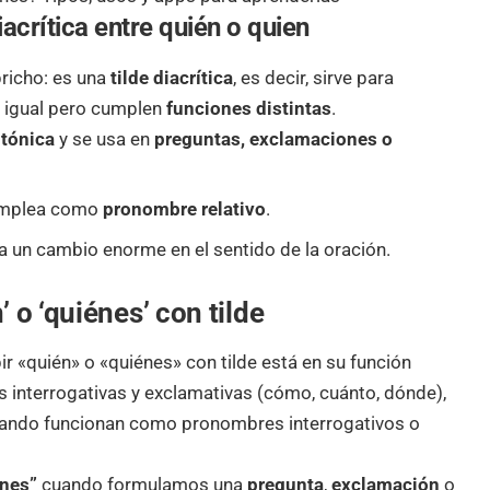
iacrítica
entre quién o quien
pricho: es una
tilde diacrítica
, es decir, sirve para
n igual pero cumplen
funciones distintas
.
a
tónica
y se usa en
preguntas, exclamaciones o
emplea como
pronombre relativo
.
a un cambio enorme en el sentido de la oración.
 o ‘quiénes’ con tilde
ir «quién» o «quiénes» con tilde está en su función
as interrogativas y exclamativas (cómo, cuánto, dónde),
 cuando funcionan como pronombres interrogativos o
énes”
cuando formulamos una
pregunta
,
exclamación
o