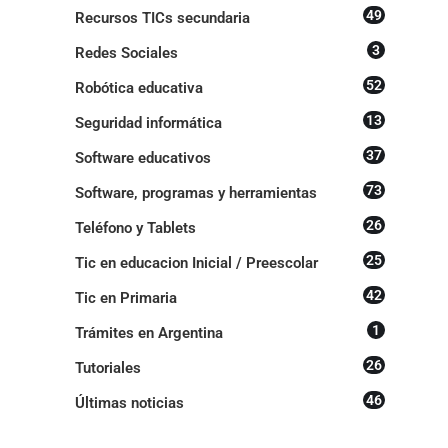
49
Recursos TICs secundaria
3
Redes Sociales
52
Robótica educativa
13
Seguridad informática
37
Software educativos
73
Software, programas y herramientas
26
Teléfono y Tablets
25
Tic en educacion Inicial / Preescolar
42
Tic en Primaria
1
Trámites en Argentina
26
Tutoriales
46
Últimas noticias