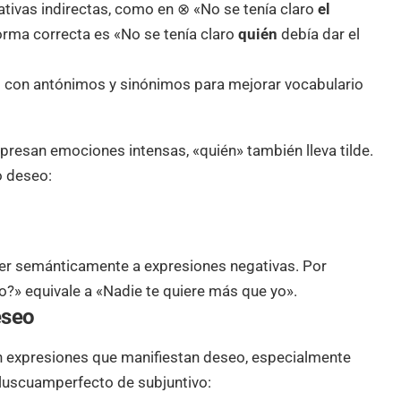
gativas indirectas, como en ⊗ «No se tenía claro
el
orma correcta es «No se tenía claro
quién
debía dar el
s con antónimos y sinónimos para mejorar vocabulario
presan emociones intensas, «quién» también lleva tilde.
o deseo:
er semánticamente a expresiones negativas. Por
o?» equivale a «Nadie te quiere más que yo».
eseo
 en expresiones que manifiestan deseo, especialmente
luscuamperfecto de subjuntivo: