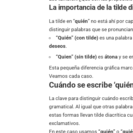
La importancia de la tilde d
La tilde en “
quién
” no está ahí por ca
distinguir palabras que se pronuncia
“Quién” (con tilde)
es una palabr
deseos
.
“Quien” (sin tilde)
es
átona
y se 
Esta pequeña diferencia gráfica marc
Veamos cada caso.
Cuándo se escribe ‘quién’
La clave para distinguir cuándo escrib
gramatical. Al igual que otras palabr
estas formas llevan tilde diacrítica
exclamativos.
En este caso usamos
“quién”
o
“qui