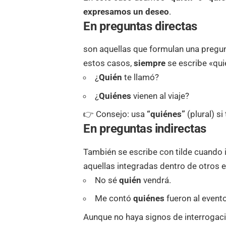
expresamos un deseo
.
En preguntas directas
son aquellas que formulan una pregunt
estos casos,
siempre
se escribe «quié
¿
Quién
te llamó?
¿
Quiénes
vienen al viaje?
👉 Consejo: usa
“quiénes”
(plural) si
En preguntas indirectas
También se escribe con tilde cuando i
aquellas integradas dentro de otros 
No sé
quién
vendrá.
Me contó
quiénes
fueron al evento
Aunque no haya signos de interrogació