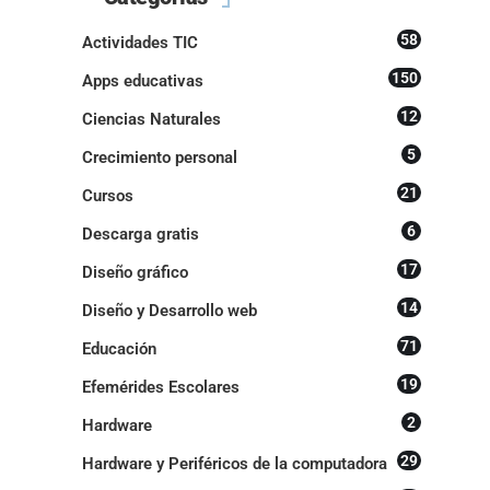
58
Actividades TIC
150
Apps educativas
12
Ciencias Naturales
5
Crecimiento personal
21
Cursos
6
Descarga gratis
17
Diseño gráfico
14
Diseño y Desarrollo web
71
Educación
19
Efemérides Escolares
2
Hardware
29
Hardware y Periféricos de la computadora