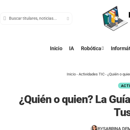
contenido
Inicio
IA
Robótica
Informát
Inicio
-
Actividades TIC
-
¿Quién o quie
ACT
¿Quién o quien? La Guía
Tu
BY
SABRINA DE