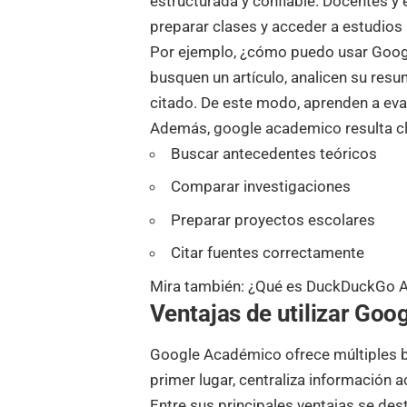
estructurada y confiable. Docentes y 
preparar clases y acceder a estudios
Por ejemplo, ¿cómo puedo usar Goog
busquen un artículo, analicen su resum
citado. De este modo, aprenden a eval
Además, google academico resulta cl
Buscar antecedentes teóricos
Comparar investigaciones
Preparar proyectos escolares
Citar fuentes correctamente
Mira también:
¿Qué es DuckDuckGo AI
Ventajas de utilizar Go
Google Académico ofrece múltiples b
primer lugar, centraliza información 
Entre sus principales ventajas se des