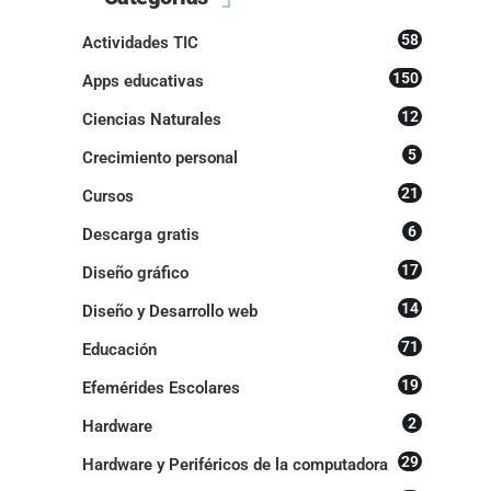
58
Actividades TIC
150
Apps educativas
12
Ciencias Naturales
5
Crecimiento personal
21
Cursos
6
Descarga gratis
17
Diseño gráfico
14
Diseño y Desarrollo web
71
Educación
19
Efemérides Escolares
2
Hardware
29
Hardware y Periféricos de la computadora