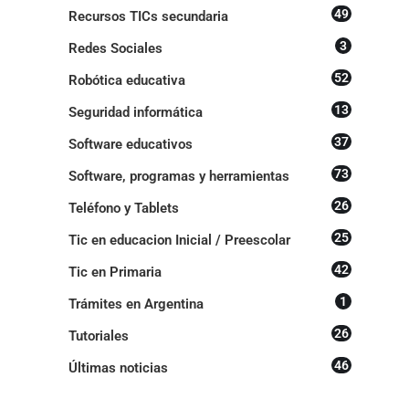
49
Recursos TICs secundaria
3
Redes Sociales
52
Robótica educativa
13
Seguridad informática
37
Software educativos
73
Software, programas y herramientas
26
Teléfono y Tablets
25
Tic en educacion Inicial / Preescolar
42
Tic en Primaria
1
Trámites en Argentina
26
Tutoriales
46
Últimas noticias