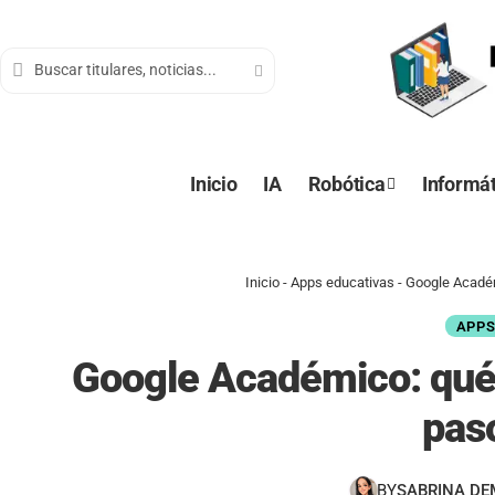
contenido
Inicio
IA
Robótica
Informát
Inicio
-
Apps educativas
-
Google Académ
APPS
Google Académico: qué 
pas
BY
SABRINA D