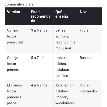
comparativa clara:
Versión
Edad
Qué
Nivel
recomenda
enseña
da
Conejo
3 a 5 años
Letras,
Inicial
lector
sonidos,
preescolar
reconocimie
nto visual
Conejo
5 a 7 años
Lectura
Básico
lector
básica,
primero
palabras
simples
El conejo
4 a 6 años
Asociación
Inicial-
lector
palabra-
intermedio
primeros
imagen,
pasos
vocabulario