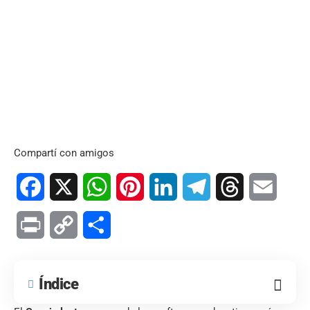
Compartí con amigos
Facebook
X
WhatsApp
Pinterest
LinkedIn
Telegram
Threads
Email
Print
Copy
Compartir
Link
Índice