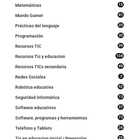
15
Matemáticas
41
Mundo Gamer
35
Prácticas del lenguaje
30
Programación
39
Recursos TIC
104
Recursos Tic y educacion
49
Recursos TICs secundaria
3
Redes Sociales
52
Robótica educativa
13
Seguridad informática
37
Software educativos
73
Software, programas y herramientas
26
Teléfono y Tablets
25
Tic en educacion Inicial / Preescolar