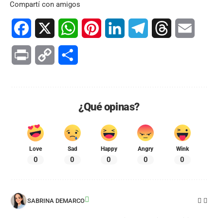
Compartí con amigos
Facebook
X
WhatsApp
Pinterest
LinkedIn
Telegram
Threads
Email
Print
Copy
Compartir
Link
¿Qué opinas?
Love
Sad
Happy
Angry
Wink
0
0
0
0
0
SABRINA DEMARCO