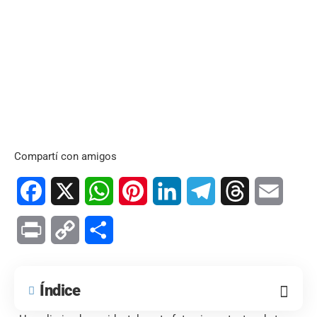
Compartí con amigos
Facebook
X
WhatsApp
Pinterest
LinkedIn
Telegram
Threads
Email
Print
Copy
Compartir
Link
Índice